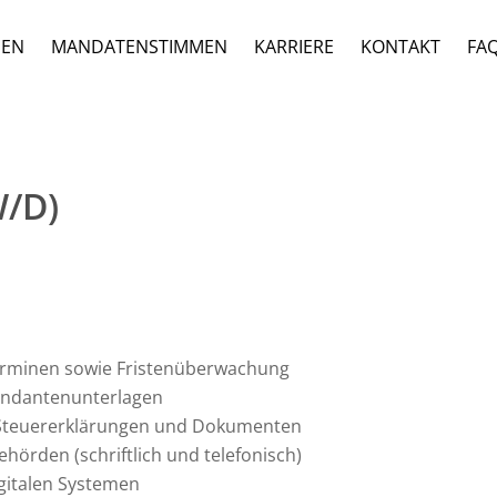
GEN
MANDATENSTIMMEN
KARRIERE
KONTAKT
FA
/D)
erminen sowie Fristenüberwachung
andantenunterlagen
n Steuererklärungen und Dokumenten
rden (schriftlich und telefonisch)
igitalen Systemen