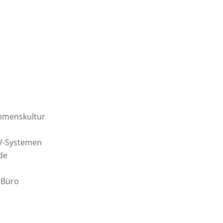
ehmenskultur
DV-Systemen
de
 Büro